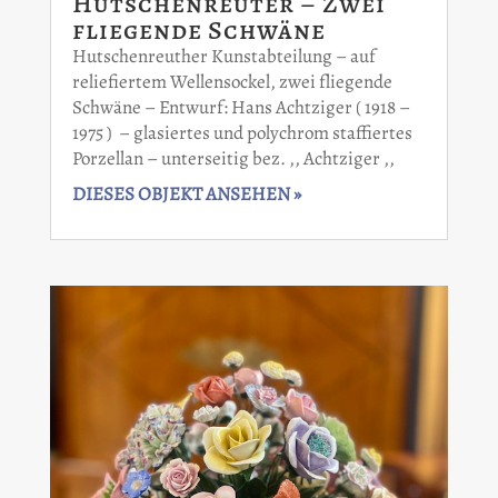
Hutschenreuter – Zwei
fliegende Schwäne
Hutschenreuther Kunstabteilung – auf
reliefiertem Wellensockel, zwei fliegende
Schwäne – Entwurf: Hans Achtziger ( 1918 –
1975 ) – glasiertes und polychrom staffiertes
Porzellan – unterseitig bez. ,, Achtziger ,,
DIESES OBJEKT ANSEHEN »