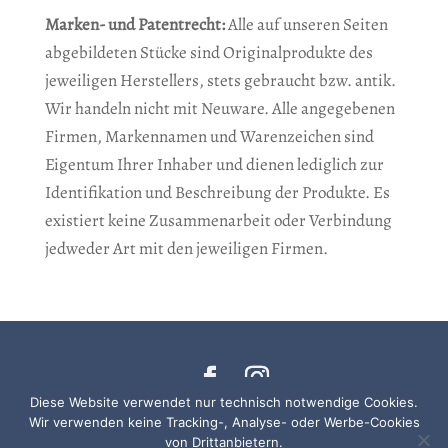
Marken- und Patentrecht:
Alle auf unseren Seiten
abgebildeten Stücke sind Originalprodukte des
jeweiligen Herstellers, stets gebraucht bzw. antik.
Wir handeln nicht mit Neuware. Alle angegebenen
Firmen, Markennamen und Warenzeichen sind
Eigentum Ihrer Inhaber und dienen lediglich zur
Identifikation und Beschreibung der Produkte. Es
existiert keine Zusammenarbeit oder Verbindung
jedweder Art mit den jeweiligen Firmen.
Diese Website verwendet nur technisch notwendige Cookies.
© 2018 Antiquitäten im Nikolaiviertel • Gestaltet
Wir verwenden keine Tracking-, Analyse- oder Werbe-Cookies
von
VICA MEDIA BERLIN
von Drittanbietern.