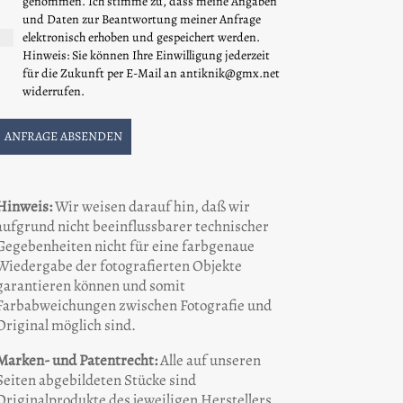
genommen. Ich stimme zu, dass meine Angaben
und Daten zur Beantwortung meiner Anfrage
elektronisch erhoben und gespeichert werden.
Hinweis: Sie können Ihre Einwilligung jederzeit
für die Zukunft per E-Mail an antiknik@gmx.net
widerrufen.
ANFRAGE ABSENDEN
Hinweis:
Wir weisen darauf hin, daß wir
aufgrund nicht beeinflussbarer technischer
Gegebenheiten nicht für eine farbgenaue
Wiedergabe der fotografierten Objekte
garantieren können und somit
Farbabweichungen zwischen Fotografie und
Original möglich sind.
Marken- und Patentrecht:
Alle auf unseren
Seiten abgebildeten Stücke sind
Originalprodukte des jeweiligen Herstellers,