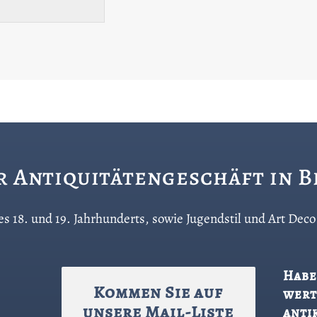
hr Antiquitätengeschäft in 
 des 18. und 19. Jahrhunderts, sowie Jugendstil und Art De
Habe
Kommen Sie auf
wert
unsere Mail-Liste
anti