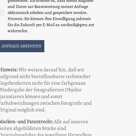
genommen. Ich stimme zu, dass meine Angaben
und Daten zur Beantwortung meiner Anfrage
elektronisch erhoben und gespeichert werden.
Hinweis: Sie können Ihre Einwilligung jederzeit
für die Zukunft per E-Mail an antiknik@gmx.net
widerrufen.
ANFRAGE ABSENDEN
Hinweis:
Wir weisen darauf hin, daß wir
aufgrund nicht beeinflussbarer technischer
Gegebenheiten nicht für eine farbgenaue
Wiedergabe der fotografierten Objekte
garantieren können und somit
Farbabweichungen zwischen Fotografie und
Original möglich sind.
Marken- und Patentrecht:
Alle auf unseren
Seiten abgebildeten Stücke sind
Originalprodukte des jeweiligen Herstellers,